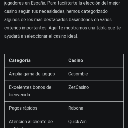
jugadores en España. Para facilitarte la elección del mejor
casino según tus necesidades, hemos categorizado
algunos de los más destacados basándonos en varios
criterios importantes. Aquí te mostramos una tabla que te
ayudará a seleccionar el casino ideal.
Categoría
Casino
Amplia gama de juegos
Casombie
Excelentes bonos de
ZetCasino
bienvenida
Pagos rápidos
Rabona
Atención al cliente de
QuickWin