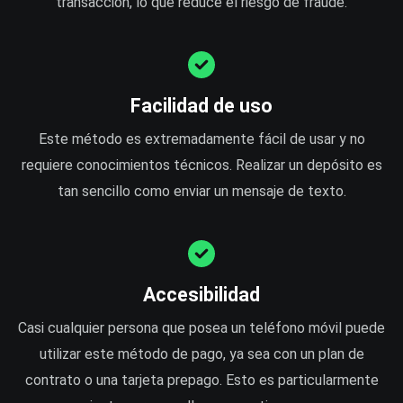
transacción, lo que reduce el riesgo de fraude.
Facilidad de uso
Este método es extremadamente fácil de usar y no
requiere conocimientos técnicos. Realizar un depósito es
tan sencillo como enviar un mensaje de texto.
Accesibilidad
Casi cualquier persona que posea un teléfono móvil puede
utilizar este método de pago, ya sea con un plan de
contrato o una tarjeta prepago. Esto es particularmente