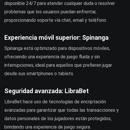
disponible 24/7 para atender cualquier duda o resolver
problemas que los usuarios puedan enfrentar,
proporcionando soporte vía chat, email y teléfono.
Experiencia móvil superior: Spinanga
Spinanga está optimizado para dispositivos móviles,
ofreciendo una experiencia de juego fluida y sin
interrupciones, ideal para aquellos que prefieren jugar
desde sus smartphones o tablets.
Seguridad avanzada: LibraBet
LibraBet hace uso de tecnologías de encriptación
avanzadas para garantizar que todas las transacciones y
datos personales de los jugadores están protegidos,
brindando una experiencia de juego segura.