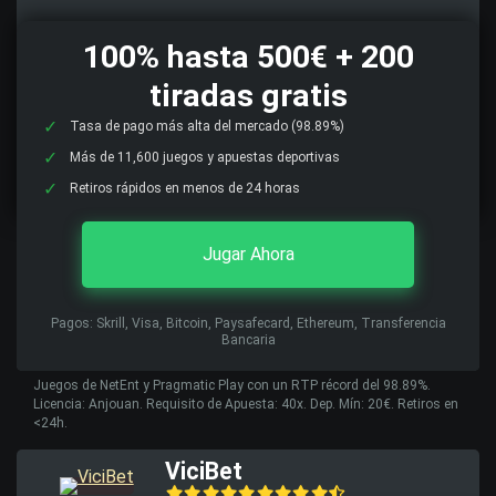
100% hasta 500€ + 200
tiradas gratis
Tasa de pago más alta del mercado (98.89%)
Más de 11,600 juegos y apuestas deportivas
Retiros rápidos en menos de 24 horas
Jugar Ahora
Pagos: Skrill, Visa, Bitcoin, Paysafecard, Ethereum, Transferencia
Bancaria
Juegos de NetEnt y Pragmatic Play con un RTP récord del 98.89%.
Licencia: Anjouan. Requisito de Apuesta: 40x. Dep. Mín: 20€. Retiros en
<24h.
ViciBet