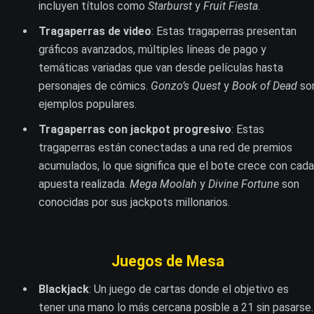
incluyen títulos como
Starburst
y
Fruit Fiesta
.
Tragaperras de video
: Estas tragaperras presentan
gráficos avanzados, múltiples líneas de pago y
temáticas variadas que van desde películas hasta
personajes de cómics.
Gonzo’s Quest
y
Book of Dead
so
ejemplos populares.
Tragaperras con jackpot progresivo
: Estas
tragaperras están conectadas a una red de premios
acumulados, lo que significa que el bote crece con cada
apuesta realizada.
Mega Moolah
y
Divine Fortune
son
conocidas por sus jackpots millonarios.
Juegos de Mesa
Blackjack
: Un juego de cartas donde el objetivo es
tener una mano lo más cercana posible a 21 sin pasarse.