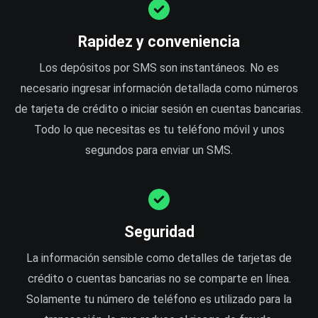
Rapidez y conveniencia
Los depósitos por SMS son instantáneos. No es
necesario ingresar información detallada como números
de tarjeta de crédito o iniciar sesión en cuentas bancarias.
Todo lo que necesitas es tu teléfono móvil y unos
segundos para enviar un SMS.
Seguridad
La información sensible como detalles de tarjetas de
crédito o cuentas bancarias no se comparte en línea.
Solamente tu número de teléfono es utilizado para la