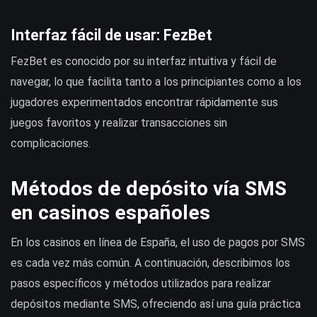
Interfaz fácil de usar: FezBet
FezBet es conocido por su interfaz intuitiva y fácil de
navegar, lo que facilita tanto a los principiantes como a los
jugadores experimentados encontrar rápidamente sus
juegos favoritos y realizar transacciones sin
complicaciones.
Métodos de depósito vía SMS
en casinos españoles
En los casinos en línea de España, el uso de pagos por SMS
es cada vez más común. A continuación, describimos los
pasos específicos y métodos utilizados para realizar
depósitos mediante SMS, ofreciendo así una guía práctica