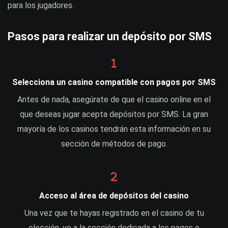
para los jugadores.
Pasos para realizar un depósito por SMS
Selecciona un casino compatible con pagos por SMS
Antes de nada, asegúrate de que el casino online en el
que deseas jugar acepta depósitos por SMS. La gran
mayoría de los casinos tendrán esta información en su
sección de métodos de pago.
Acceso al área de depósitos del casino
Una vez que te hayas registrado en el casino de tu
elección, ve a la sección dedicada a los pagos o