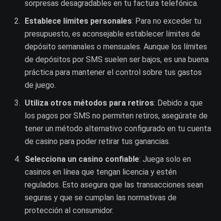
sorpresas desagradables en tu factura telefónica.
Establece límites personales
: Para no exceder tu
presupuesto, es aconsejable establecer límites de
depósito semanales o mensuales. Aunque los límites
de depósitos por SMS suelen ser bajos, es una buena
práctica para mantener el control sobre tus gastos
de juego.
Utiliza otros métodos para retiros
: Debido a que
los pagos por SMS no permiten retiros, asegúrate de
tener un método alternativo configurado en tu cuenta
de casino para poder retirar tus ganancias.
Selecciona un casino confiable
: Juega solo en
casinos en línea que tengan licencia y estén
regulados. Esto asegura que las transacciones sean
seguras y que se cumplan las normativas de
protección al consumidor.