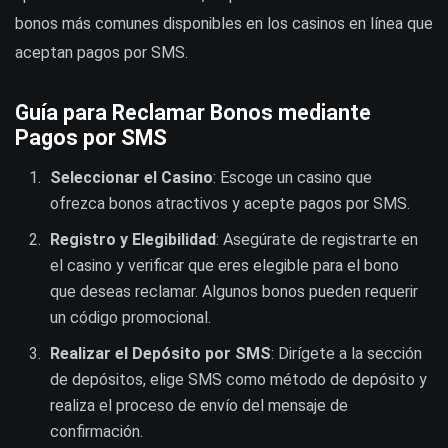
bonos más comunes disponibles en los casinos en línea que
aceptan pagos por SMS.
Guía para Reclamar Bonos mediante
Pagos por SMS
Seleccionar el Casino
: Escoge un casino que
ofrezca bonos atractivos y acepte pagos por SMS.
Registro y Elegibilidad
: Asegúrate de registrarte en
el casino y verificar que eres elegible para el bono
que deseas reclamar. Algunos bonos pueden requerir
un código promocional.
Realizar el Depósito por SMS
: Dirígete a la sección
de depósitos, elige SMS como método de depósito y
realiza el proceso de envío del mensaje de
confirmación.