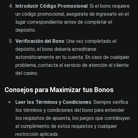
Introducir Código Promocional
: Si el bono requiere
un código promocional, asegúrate de ingresarlo en el
lugar correspondiente antes de completar el
depósito.
Verificación del Bono
: Una vez completado el
depósito, el bono debería acreditarse
automáticamente en tu cuenta. En caso de cualquier
problema, contacta al servicio de atención al cliente
del casino.
Consejos para Maximizar tus Bonos
Leer los Términos y Condiciones
: Siempre verifica
los términos y condiciones del bono para entender
los requisitos de apuesta, los juegos que contribuyen
al cumplimiento de estos requisitos y cualquier
restricción aplicada.