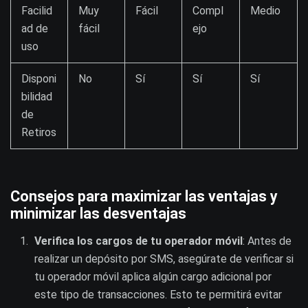
Facilid
Muy
Fácil
Compl
Medio
ad de
fácil
ejo
uso
Disponi
No
Sí
Sí
Sí
bilidad
de
Retiros
Consejos para maximizar las ventajas y
minimizar las desventajas
Verifica los cargos de tu operador móvil
: Antes de
realizar un depósito por SMS, asegúrate de verificar si
tu operador móvil aplica algún cargo adicional por
este tipo de transacciones. Esto te permitirá evitar