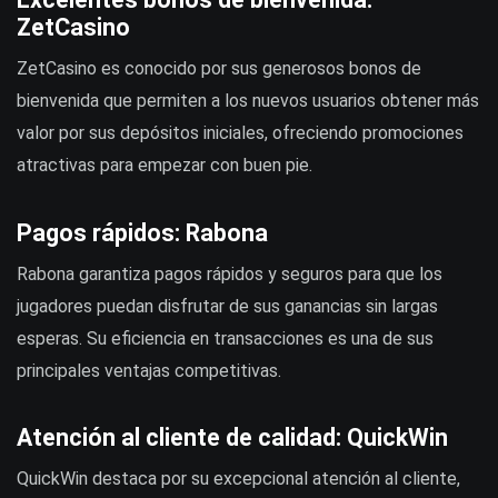
ZetCasino
ZetCasino es conocido por sus generosos bonos de
bienvenida que permiten a los nuevos usuarios obtener más
valor por sus depósitos iniciales, ofreciendo promociones
atractivas para empezar con buen pie.
Pagos rápidos: Rabona
Rabona garantiza pagos rápidos y seguros para que los
jugadores puedan disfrutar de sus ganancias sin largas
esperas. Su eficiencia en transacciones es una de sus
principales ventajas competitivas.
Atención al cliente de calidad: QuickWin
QuickWin destaca por su excepcional atención al cliente,