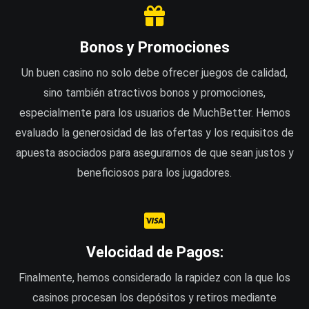
Bonos y Promociones
Un buen casino no solo debe ofrecer juegos de calidad,
sino también atractivos bonos y promociones,
especialmente para los usuarios de MuchBetter. Hemos
evaluado la generosidad de las ofertas y los requisitos de
apuesta asociados para asegurarnos de que sean justos y
beneficiosos para los jugadores.
Velocidad de Pagos:
Finalmente, hemos considerado la rapidez con la que los
casinos procesan los depósitos y retiros mediante