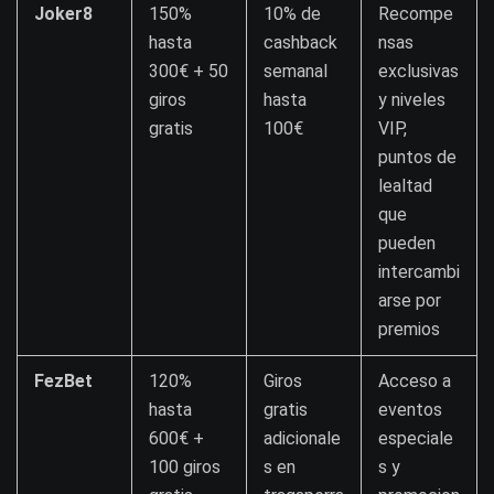
Joker8
150%
10% de
Recompe
hasta
cashback
nsas
300€ + 50
semanal
exclusivas
giros
hasta
y niveles
gratis
100€
VIP,
puntos de
lealtad
que
pueden
intercambi
arse por
premios
FezBet
120%
Giros
Acceso a
hasta
gratis
eventos
600€ +
adicionale
especiale
100 giros
s en
s y