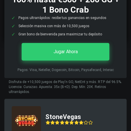
1 Bono Crab
Pagos ultrarrápidos: recibe tus ganancias en segundos
Selección masiva con más de 10,500 juegos
Gran bono de bienvenida para maximizar tu depósito
Jugar Ahora
Pagos: Visa, Neteller, Dogecoin, Bitcoin, Paysafecard, Interac
Disfruta de +10,500 juegos de Play'n GO, NetEnt y más. RTP del 96.5%.
Licencia: Curazao. Apuesta: 35x (B+D). Dep. Mín: 20€. Retiros
ultrarrápidos.
StoneVegas