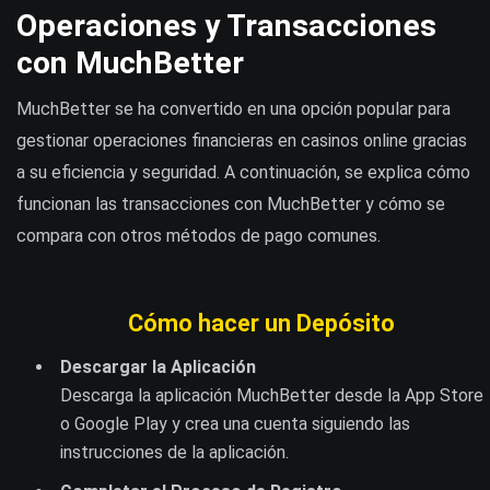
Operaciones y Transacciones
con MuchBetter
MuchBetter se ha convertido en una opción popular para
gestionar operaciones financieras en casinos online gracias
a su eficiencia y seguridad. A continuación, se explica cómo
funcionan las transacciones con MuchBetter y cómo se
compara con otros métodos de pago comunes.
Cómo hacer un Depósito
Descargar la Aplicación
Descarga la aplicación MuchBetter desde la App Store
o Google Play y crea una cuenta siguiendo las
instrucciones de la aplicación.