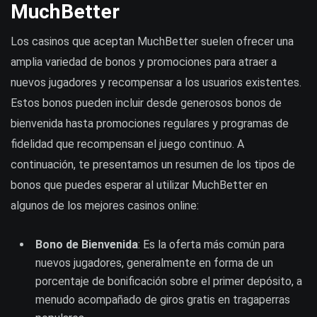
MuchBetter
Los casinos que aceptan MuchBetter suelen ofrecer una
amplia variedad de bonos y promociones para atraer a
nuevos jugadores y recompensar a los usuarios existentes.
Estos bonos pueden incluir desde generosos bonos de
bienvenida hasta promociones regulares y programas de
fidelidad que recompensan el juego continuo. A
continuación, te presentamos un resumen de los tipos de
bonos que puedes esperar al utilizar MuchBetter en
algunos de los mejores casinos online:
Bono de Bienvenida
: Es la oferta más común para
nuevos jugadores, generalmente en forma de un
porcentaje de bonificación sobre el primer depósito, a
menudo acompañado de giros gratis en tragaperras