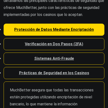
detallamos las principales características de seguridad que
ofrece MuchBetter, junto con las prácticas de seguridad
implementadas por los casinos que lo aceptan.
Protección de Datos Mediante Encriptación
Verificación en Dos Pasos (2FA)
Sistemas Anti-Fraude
Prácticas de Seguridad en los Casinos
MuchBetter asegura que todas las transacciones
estén protegidas utilizando encriptación de nivel
bancario, lo que mantiene la información