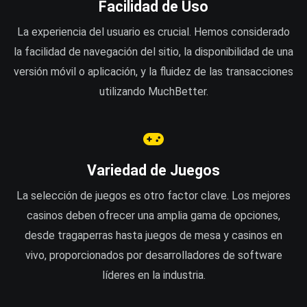
Facilidad de Uso
La experiencia del usuario es crucial. Hemos considerado
la facilidad de navegación del sitio, la disponibilidad de una
versión móvil o aplicación, y la fluidez de las transacciones
utilizando MuchBetter.
Variedad de Juegos
La selección de juegos es otro factor clave. Los mejores
casinos deben ofrecer una amplia gama de opciones,
desde tragaperras hasta juegos de mesa y casinos en
vivo, proporcionados por desarrolladores de software
líderes en la industria.