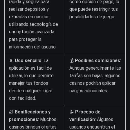
rápida y segura para
como opción de pago, lo
realizar depósitos y
que puede restringir tus
retiradas en casinos,
posibilidades de juego.
utilizando tecnología de
encriptación avanzada
para proteger la
información del usuario.
📱
Uso sencillo
: La
💰
Posibles comisiones
:
aplicación es fácil de
Aunque generalmente las
utilizar, lo que permite
tarifas son bajas, algunos
manejar tus fondos
casinos podrían aplicar
desde cualquier lugar
cargos adicionales.
con facilidad.
🎁
Bonificaciones y
📝
Proceso de
promociones
: Muchos
verificación
: Algunos
casinos brindan ofertas
usuarios encuentran el